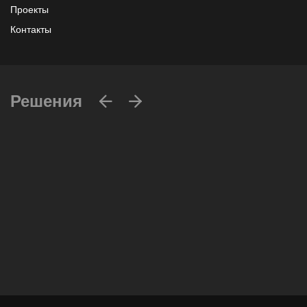
Проекты
Контакты
Решения
Вычислительные массивы
Инфраструктурное ПО
Системы хранения данных
Инфраструктура серверных помещений