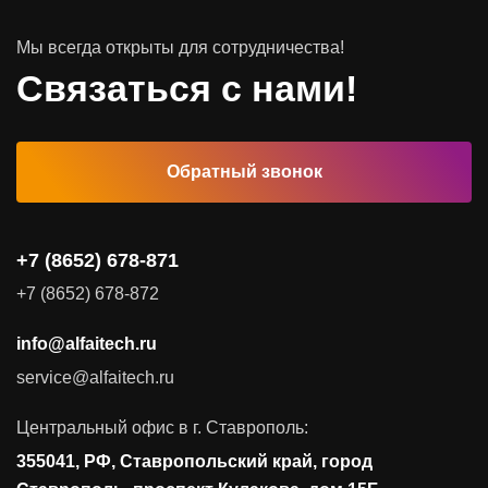
Мы всегда открыты для сотрудничества!
Программное обеспечение
Связаться с нами!
Автоматизированные рабочие места
Обратный звонок
Комплексные услуги
Видеоконференцсвязь
+7 (8652) 678-871
Поставка продуктов для резервного копирования данных
+7 (8652) 678-872
Аудит и консалтинг
info@alfaitech.ru
Соответствие требованиям и стандартам
service@alfaitech.ru
Антивирусная защита
Контроль действий пользователей
Центральный офис в г. Ставрополь:
Управление доступом
355041, РФ, Ставропольский край, город
Сетевая безопасность