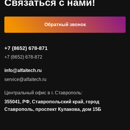
Связаться с нами!
Автоматизированные рабочие места
Обратный звонок
Комплексные услуги
Видеоконференцсвязь
+7 (8652) 678-871
Поставка продуктов для резервного копирования данных
+7 (8652) 678-872
Аудит и консалтинг
info@alfaitech.ru
Соответствие требованиям и стандартам
service@alfaitech.ru
Антивирусная защита
Контроль действий пользователей
Центральный офис в г. Ставрополь:
Управление доступом
355041, РФ, Ставропольский край, город
Сетевая безопасность
Ставрополь, проспект Кулакова, дом 15Б