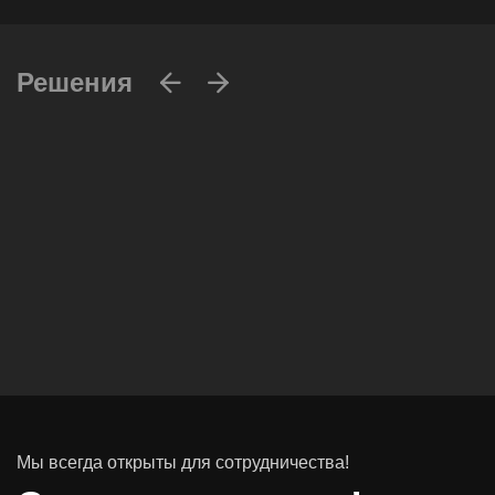
Решения
Вычислительные массивы
Инфраструктурное ПО
Системы хранения данных
Инфраструктура серверных помещений
Мы всегда открыты для сотрудничества!
Программное обеспечение