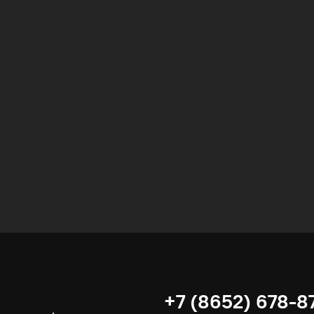
Вычислительные массивы
Инфраструктурное ПО
Системы хранения данных
Инфраструктура серверных помещений
Программное обеспечение
Автоматизированные рабочие места
+7 (8652) 678-8
Комплексные услуги