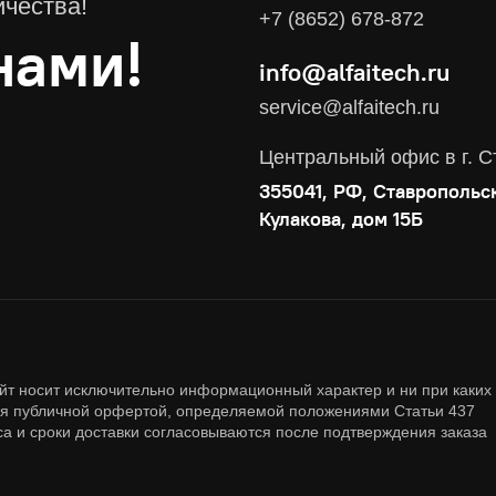
ичества!
Видеоконференцсвязь
+7 (8652) 678-872
нами!
info@alfaitech.ru
Поставка продуктов для резервного копирования данных
service@alfaitech.ru
Аудит и консалтинг
Соответствие требованиям и стандартам
Центральный офис в г. С
Антивирусная защита
355041, РФ, Ставропольс
Контроль действий пользователей
Кулакова, дом 15Б
Управление доступом
Сетевая безопасность
йт носит исключительно информационный характер и ни при каких
ся публичной орфертой, определяемой положениями Статьи 437
са и сроки доставки согласовываются после подтверждения заказа