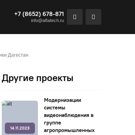
+7 (8652) 678-871
info@alfaitech.ru
ики Дагестан
Другие проекты
Модернизации
системы
видеонаблюдения в
группе
14.11.2023
агропромышленных