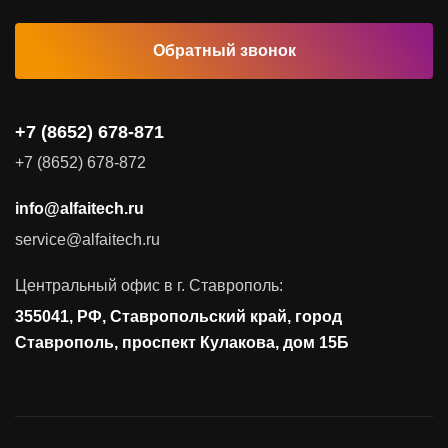
Обратный звонок
Комплексные услуги
Видеоконференцсвязь
+7 (8652) 678-871
Поставка продуктов для резервного копирования данных
+7 (8652) 678-872
Аудит и консалтинг
info@alfaitech.ru
Соответствие требованиям и стандартам
service@alfaitech.ru
Антивирусная защита
Контроль действий пользователей
Центральный офис в г. Ставрополь:
Управление доступом
355041, РФ, Ставропольский край, город
Сетевая безопасность
Ставрополь, проспект Кулакова, дом 15Б