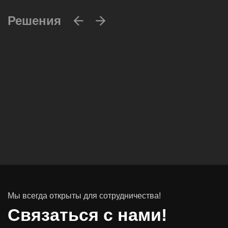
Решения
Вычислительные массивы
Инфраструктурное ПО
Системы хранения данных
Инфраструктура серверных помещений
Мы всегда открыты для сотрудничества!
Программное обеспечение
Связаться с нами!
Автоматизированные рабочие места