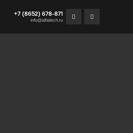
+7 (8652) 678-871
info@alfaitech.ru
ашего офиса. Большинство
т огромное разнообразие
 упрощая деятельность