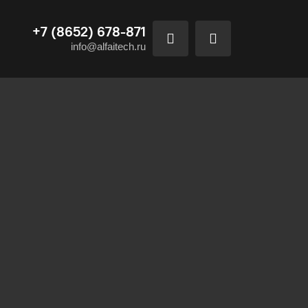
+7 (8652) 678-871
info@alfaitech.ru
ия могут возникнуть
риятия сертифицированных