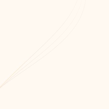
71
кий край, город Ставрополь,