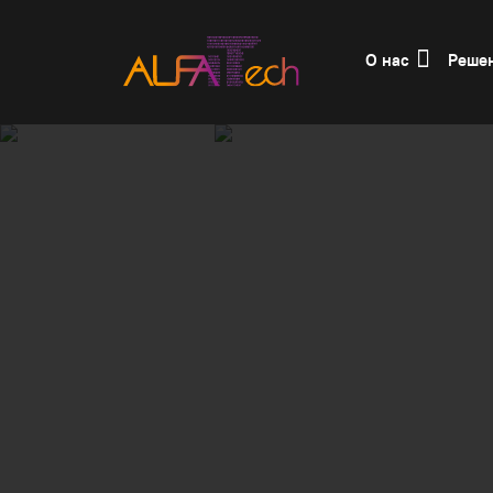
О нас
Реше
Главная
Решения
Сети и телекоммун
При эксплуатации структурированных к
вопросы которые не способны решить 
сетевых инженеров не всегда оказыва