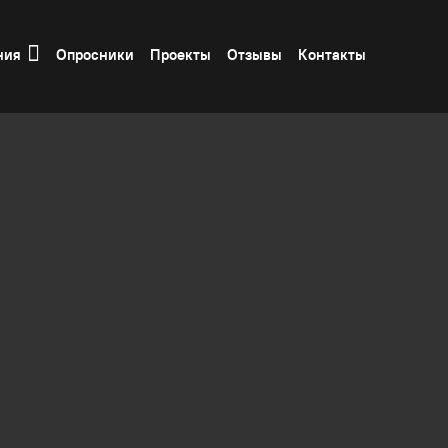
ния
Опросники
Проекты
Отзывы
Контакты
икации
Комплексные услуги
Консалтинговые услуги
абельных систем у любой организации или предприят
штатные специалисты, а держать в структуре предп
ется экономически оправданным.