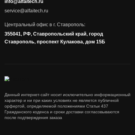
info@alfaitech.ru
Соответствие требованиям и стандартам
service@alfaitech.ru
Антивирусная защита
Контроль действий пользователей
Центральный офис в г. Ставрополь:
Управление доступом
355041, РФ, Ставропольский край, город
Сетевая безопасность
Ставрополь, проспект Кулакова, дом 15Б
Данный интернет-сайт носит исключительно информационный
характер и ни при каких условиях не является публичной
орфертой, определяемой положениями Статьи 437
Гражданского коденса и сроки доставки согласовываются
после подтверждения заказа