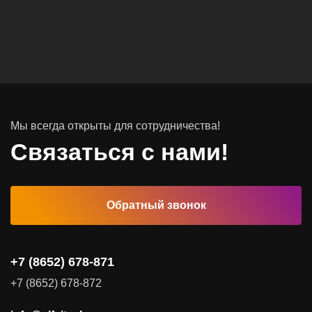
Вычислительные массивы
Инфраструктурное ПО
Системы хранения данных
Инфраструктура серверных помещений
Мы всегда открыты для сотрудничества!
Программное обеспечение
Связаться с нами!
Автоматизированные рабочие места
Обратный звонок
Комплексные услуги
Видеоконференцсвязь
+7 (8652) 678-871
Поставка продуктов для резервного копирования данных
+7 (8652) 678-872
Аудит и консалтинг