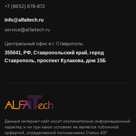
Поставка продуктов для резервного копирования данных
+7 (8652) 678-872
Аудит и консалтинг
info@alfaitech.ru
Соответствие требованиям и стандартам
service@alfaitech.ru
Антивирусная защита
Контроль действий пользователей
Центральный офис в г. Ставрополь:
Управление доступом
355041, РФ, Ставропольский край, город
Сетевая безопасность
Ставрополь, проспект Кулакова, дом 15Б
Данный интернет-сайт носит исключительно информационный
характер и ни при каких условиях не является публичной
орфертой, определяемой положениями Статьи 437