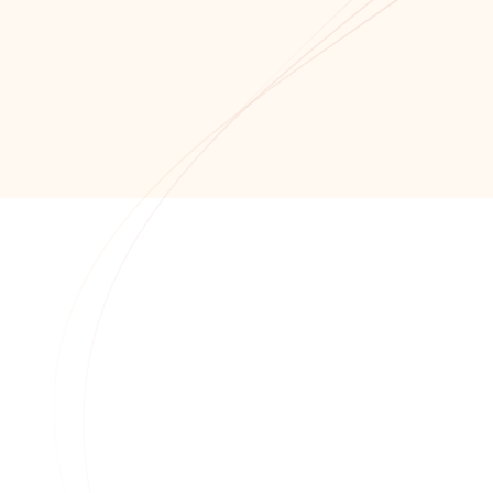
Обратный звонок
+7 (8652) 678-871
+7 (8652) 678-872
info@alfaitech.ru
355041, РФ, Ставропольский край, город
Ставрополь, проспект Кулакова, дом 15Б