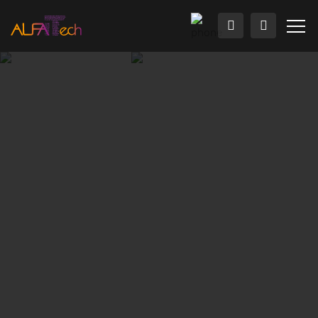
Главная
Решения
Информационная безопасность
В настоящее время сетевая безопасность имеет
огромное значение. Организациям и предприятия
необходимо обеспечить безопасный доступ в
глобальную сеть для обмена информацией и данными, а
сотрудники должны иметь доступ к корпоративным