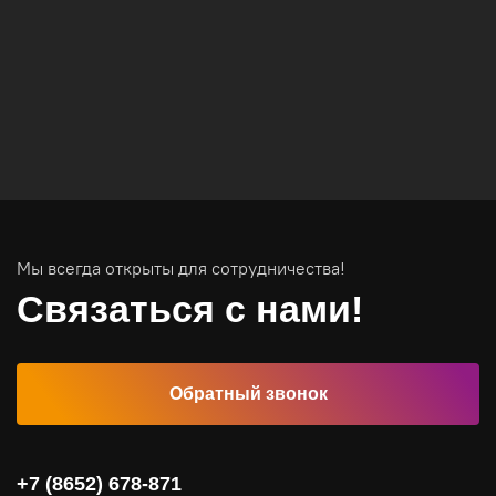
Вычислительные массивы
Инфраструктурное ПО
Системы хранения данных
Инфраструктура серверных помещений
Мы всегда открыты для сотрудничества!
Программное обеспечение
Связаться с нами!
Автоматизированные рабочие места
Обратный звонок
Комплексные услуги
Видеоконференцсвязь
+7 (8652) 678-871