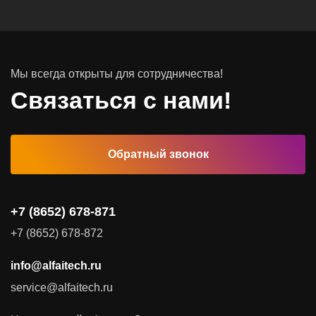
Системы хранения данных
Инфраструктура серверных помещений
Мы всегда открыты для сотрудничества!
Программное обеспечение
Связаться с нами!
Автоматизированные рабочие места
Обратный звонок
Комплексные услуги
Видеоконференцсвязь
+7 (8652) 678-871
Поставка продуктов для резервного копирования данных
+7 (8652) 678-872
Аудит и консалтинг
info@alfaitech.ru
Соответствие требованиям и стандартам
service@alfaitech.ru
Антивирусная защита
Контроль действий пользователей