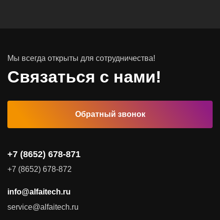
Инфраструктурное ПО
Системы хранения данных
Инфраструктура серверных помещений
Мы всегда открыты для сотрудничества!
Программное обеспечение
Связаться с нами!
Автоматизированные рабочие места
Обратный звонок
Комплексные услуги
Видеоконференцсвязь
+7 (8652) 678-871
Поставка продуктов для резервного копирования данных
+7 (8652) 678-872
Аудит и консалтинг
info@alfaitech.ru
Соответствие требованиям и стандартам
service@alfaitech.ru
Антивирусная защита