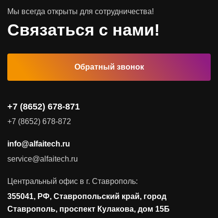
Мы всегда открыты для сотрудничества!
Программное обеспечение
Связаться с нами!
Автоматизированные рабочие места
Обратный звонок
Комплексные услуги
Видеоконференцсвязь
+7 (8652) 678-871
Поставка продуктов для резервного копирования данных
+7 (8652) 678-872
Аудит и консалтинг
info@alfaitech.ru
Соответствие требованиям и стандартам
service@alfaitech.ru
Антивирусная защита
Контроль действий пользователей
Центральный офис в г. Ставрополь:
Управление доступом
355041, РФ, Ставропольский край, город
Сетевая безопасность
Ставрополь, проспект Кулакова, дом 15Б