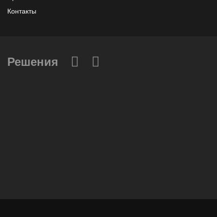
Контакты
Решения
Вычислительные массивы
Инфраструктурное ПО
Системы хранения данных
Инфраструктура серверных помещений