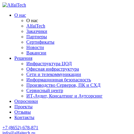
О нас
О нас
AlfaiTech
Заказчики
Партнеры
Сертификаты
Новости
Вакансии
Решения
Инфраструктура ЦОД
Офисная инфраструктура
Сети и телекоммуникации
Информационная безопасность
Производство Серверов, ПК и СХД
Сервисный центр
ИТ-Аудит, Консалтинг и Аутсорсинг
Опросники
Проекты
Отзывы
Контакты
+7 (8652) 678-871
info@alfaitech.ru