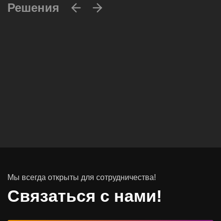
Решения
Вычислительные массивы
Инфраструктурное ПО
Системы хранения данных
Инфраструктура серверных помещений
Мы всегда открыты для сотрудничества!
Программное обеспечение
Связаться с нами!
Автоматизированные рабочие места