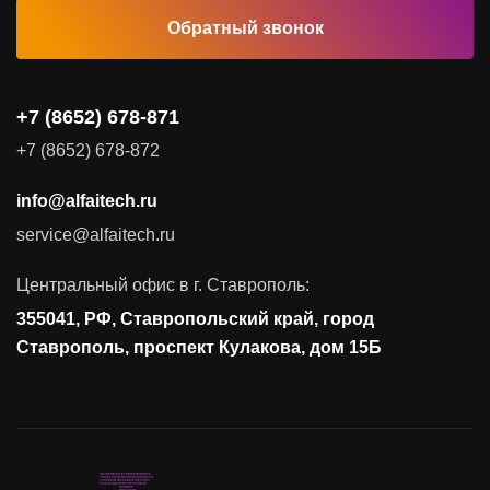
Обратный звонок
Комплексные услуги
Видеоконференцсвязь
+7 (8652) 678-871
Поставка продуктов для резервного копирования данных
+7 (8652) 678-872
Аудит и консалтинг
info@alfaitech.ru
Соответствие требованиям и стандартам
service@alfaitech.ru
Антивирусная защита
Контроль действий пользователей
Центральный офис в г. Ставрополь:
Управление доступом
355041, РФ, Ставропольский край, город
Сетевая безопасность
Ставрополь, проспект Кулакова, дом 15Б