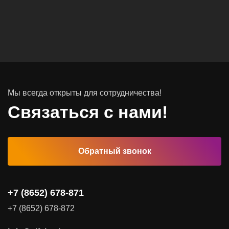
Вычислительные массивы
Инфраструктурное ПО
Системы хранения данных
Инфраструктура серверных помещений
Мы всегда открыты для сотрудничества!
Программное обеспечение
Связаться с нами!
Автоматизированные рабочие места
Обратный звонок
Комплексные услуги
Видеоконференцсвязь
+7 (8652) 678-871
Поставка продуктов для резервного копирования данных
+7 (8652) 678-872
Аудит и консалтинг