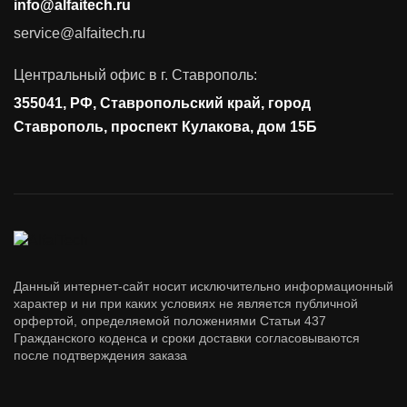
info@alfaitech.ru
Соответствие требованиям и стандартам
service@alfaitech.ru
Антивирусная защита
Контроль действий пользователей
Центральный офис в г. Ставрополь:
Управление доступом
355041, РФ, Ставропольский край, город
Сетевая безопасность
Ставрополь, проспект Кулакова, дом 15Б
Данный интернет-сайт носит исключительно информационный
характер и ни при каких условиях не является публичной
орфертой, определяемой положениями Статьи 437
Гражданского коденса и сроки доставки согласовываются
после подтверждения заказа