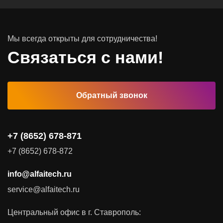
Инфраструктура серверных помещений
Мы всегда открыты для сотрудничества!
Программное обеспечение
Связаться с нами!
Автоматизированные рабочие места
Обратный звонок
Комплексные услуги
Видеоконференцсвязь
+7 (8652) 678-871
Поставка продуктов для резервного копирования данных
+7 (8652) 678-872
Аудит и консалтинг
info@alfaitech.ru
Соответствие требованиям и стандартам
service@alfaitech.ru
Антивирусная защита
Контроль действий пользователей
Центральный офис в г. Ставрополь:
Управление доступом