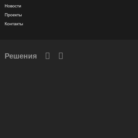
Новости
Проекты
Контакты
Решения
Вычислительные массивы
Инфраструктурное ПО
Системы хранения данных