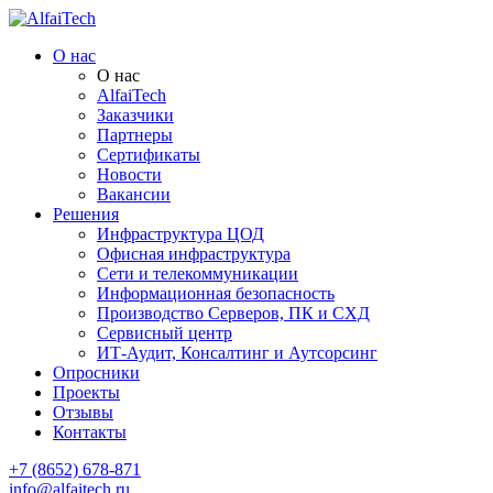
О нас
О нас
AlfaiTech
Заказчики
Партнеры
Сертификаты
Новости
Вакансии
Решения
Инфраструктура ЦОД
Офисная инфраструктура
Сети и телекоммуникации
Информационная безопасность
Производство Серверов, ПК и СХД
Сервисный центр
ИТ-Аудит, Консалтинг и Аутсорсинг
Опросники
Проекты
Отзывы
Контакты
+7 (8652) 678-871
info@alfaitech.ru