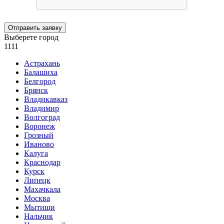
Отправить заявку
Выберете город
1111
Астрахань
Балашиха
Белгород
Брянск
Владикавказ
Владимир
Волгоград
Воронеж
Грозный
Иваново
Калуга
Краснодар
Курск
Липецк
Махачкала
Москва
Мытищи
Нальчик